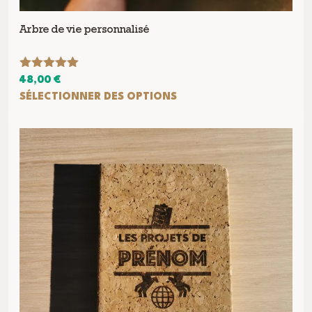
Arbre de vie personnalisé
Note
5.00
48,00
€
sur 5
SÉLECTIONNER DES OPTIONS