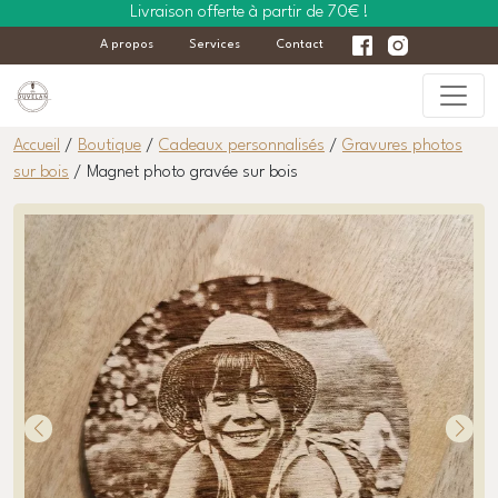
Livraison offerte à partir de 70€ !
A propos
Services
Contact
Accueil
/
Boutique
/
Cadeaux personnalisés
/
Gravures photos
sur bois
/ Magnet photo gravée sur bois