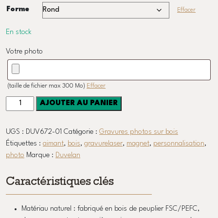
Forme
Effacer
En stock
Votre photo
(taille de fichier max 300 Mo)
Effacer
quantité
AJOUTER AU PANIER
de
Magnet
UGS :
DUV672-01
Catégorie :
Gravures photos sur bois
photo
Étiquettes :
aimant
,
bois
,
gravurelaser
,
magnet
,
personnalisation
,
gravée
photo
Marque :
Duvelan
sur
bois
Caractéristiques clés
Matériau naturel : fabriqué en bois de peuplier FSC/PEFC,