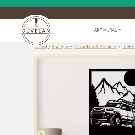
ART MURAL
Accueil
/
Boutique
/
Décoration & Art mural
/
Tablea