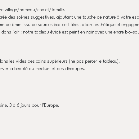
"L'Aventure
Tout
re village/hameau/chalet/famille.
Terrain"
créé des scènes suggestives, ajoutant une touche de nature à votre es
um de 6mm issu de sources éco-certifiées, alliant esthétique et engage
dans l’air : notre tableau évidé est peint en noir avec une encre bio-so
ans les vides des coins supérieurs (ne pas percer le tableau).
server la beauté du medium et des découpes.
aine, 3 à 6 jours pour l’Europe.