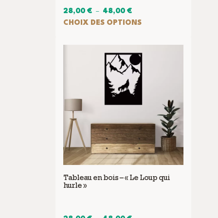
Plage
28,00
€
–
48,00
€
de
CHOIX DES OPTIONS
Ce
prix :
produit
28,00 €
a
à
plusieurs
48,00 €
variations.
Les
options
peuvent
être
choisies
sur
la
page
Tableau en bois – « Le Loup qui
du
hurle »
produit