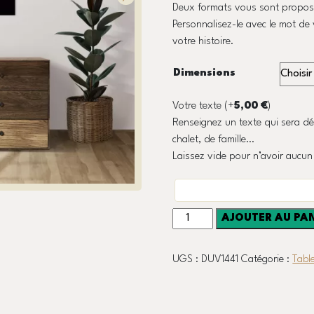
Deux formats vous sont propos
Personnalisez-le avec le mot de
votre histoire.
Dimensions
Votre texte
(+
5,00
€
)
Renseignez un texte qui sera dé
chalet, de famille…
Laissez vide pour n’avoir aucu
quantité
AJOUTER AU PA
de
Tableau
UGS :
DUV1441
Catégorie :
Tabl
en
bois
-