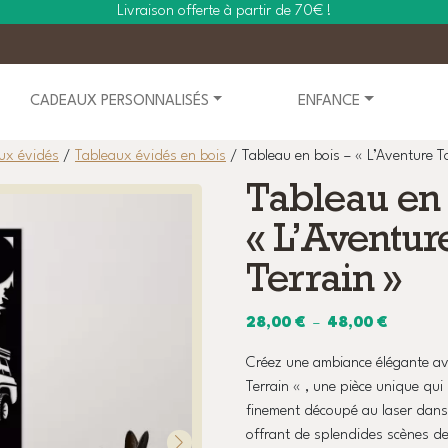
Livraison offerte à partir de 70€ !
CADEAUX PERSONNALISÉS
ENFANCE
ux évidés
/
Tableaux évidés en bois
/ Tableau en bois – « L’Aventure To
Tableau en 
« L’Aventur
Terrain »
Plage
28,00
€
–
48,00
€
de
Créez une ambiance élégante ave
prix :
Terrain « , une pièce unique qui
28,00 €
finement découpé au laser dans
à
offrant de splendides scènes d
48,00 €