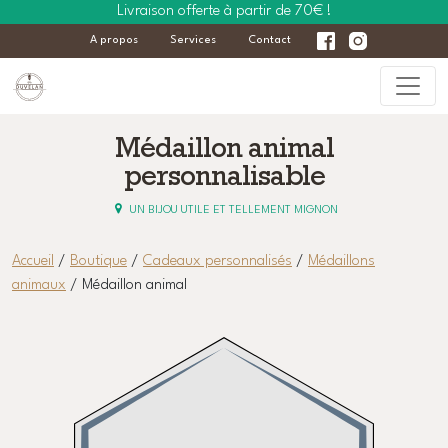
Livraison offerte à partir de 70€ !
A propos
Services
Contact
Médaillon animal
personnalisable
UN BIJOU UTILE ET TELLEMENT MIGNON
Accueil
/
Boutique
/
Cadeaux personnalisés
/
Médaillons
animaux
/ Médaillon animal