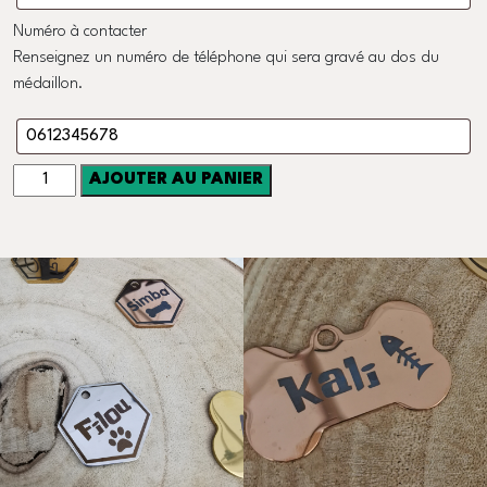
Numéro à contacter
Renseignez un numéro de téléphone qui sera gravé au dos du
médaillon.
quantité
AJOUTER AU PANIER
de
Médaillon
animal