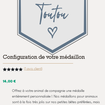
Toutou
Configuration de votre médaillon
(
1
avis client)
Noté
1
5.00
sur 5
14,00
€
basé sur
notation
client
Offrez à votre animal de compagnie une médaille
entièrement personnalisée ! Nos médaillons pour animaux
sont à la fois très jolis sur nos petites bêtes préférées, mais