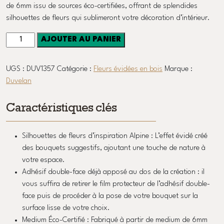
de 6mm issu de sources éco-certifiées, offrant de splendides
silhouettes de fleurs qui sublimeront votre décoration d’intérieur.
quantité
AJOUTER AU PANIER
de
Fleurs
UGS :
DUV1357
Catégorie :
Fleurs évidées en bois
Marque :
en
Duvelan
bois
-
Caractéristiques clés
Bouquet
de
la
Silhouettes de fleurs d’inspiration Alpine : L’effet évidé créé
Brive
des bouquets suggestifs, ajoutant une touche de nature à
votre espace.
Adhésif double-face déjà apposé au dos de la création : il
vous suffira de retirer le film protecteur de l’adhésif double-
face puis de procéder à la pose de votre bouquet sur la
surface lisse de votre choix.
Medium Éco-Certifié : Fabriqué à partir de medium de 6mm