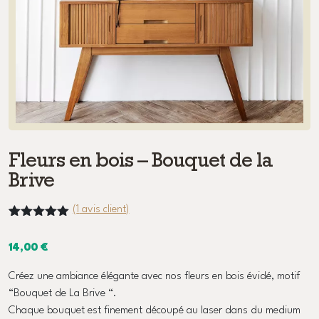
Fleurs en bois – Bouquet de la
Brive
(
1
avis client)
Noté
1
5.00
sur 5
14,00
€
basé sur
notation
client
Créez une ambiance élégante avec nos fleurs en bois évidé, motif
“Bouquet de La Brive “.
Chaque bouquet est finement découpé au laser dans du medium