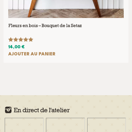
Fleurs en bois – Bouquet de la Setaz
Note
5.00
14,00
€
sur 5
AJOUTER AU PANIER
En direct de l'atelier