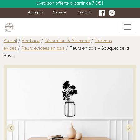
Livraison offerte à partir de 70€ !
A propos
Services
Contact
Accueil
/
Boutique
/
Décoration & Art mural
/
Tableaux
évidés
/
Fleurs évidées en bois
/ Fleurs en bois – Bouquet de la
Brive