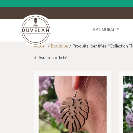
ART MURAL
Accueil
/
Boutique
/ Produits identifiés “Collection "
Trié
3 résultats affichés
par
prix
croissant