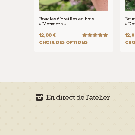
Boucles d’oreilles en bois
Bouc
« Monstera »
« De
12,00
€
12,
Note
5.00
CHOIX DES OPTIONS
CHO
sur 5
Ce
Ce
produit
produ
a
a
plusieurs
plusi
variations.
varia
Les
Les
options
opti
En direct de l'atelier
peuvent
peuv
être
être
choisies
chois
sur
sur
la
la