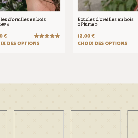
les d’oreilles en bois
Boucles d’oreilles en bois
rev »
« Plume »
00
€
12,00
€
Note
5.00
IX DES OPTIONS
CHOIX DES OPTIONS
sur 5
Ce
it
produit
a
eurs
plusieurs
tions.
variations.
Les
ons
options
ent
peuvent
être
ies
choisies
sur
la